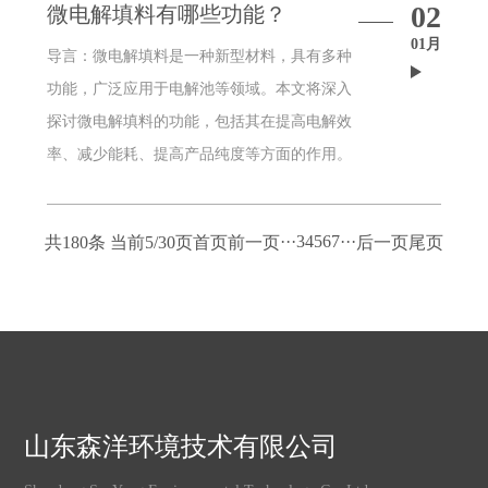
02
微电解填料有哪些功能？
01月
导言：微电解填料是一种新型材料，具有多种
功能，广泛应用于电解池等领域。本文将深入
探讨微电解填料的功能，包括其在提高电解效
率、减少能耗、提高产品纯度等方面的作用。
**部分：微电解填料的概述微电解填料是由微
米级颗粒组成的填充物，通常用于电解池等设
···
3
4
5
6
7
···
共180条 当前5/30页
首页
前一页
后一页
尾页
备中。其微小的颗粒结构为电解过程提供了独
特的性能，使其在多
山东森洋环境技术有限公司